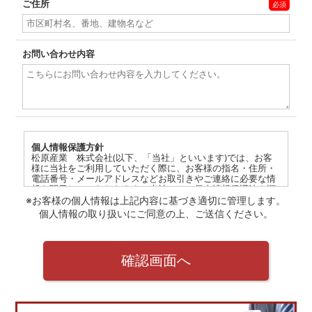
ご住所
お問い合わせ内容
個人情報保護方針
松原産業 株式会社(以下、「当社」といいます)では、お客
様に当社をご利用していただく際に、お客様の指名・住所・
電話番号・メールアドレスなどお取引きやご連絡に必要な情
報を開示していただきます。当社では、個人情報保護法を順
守し、このプライバシーポリシーにのっとって個人情報を取
※お客様の個人情報は上記内容に基づき適切に管理します。
り扱います。
個人情報の取り扱いにご同意の上、ご送信ください。
個人情報の利用目的
当サイトは、当サイトが取得した個人情報を以下の目的で利
用します。1）お客様への商品発送および代金の請求のため
2）お客様に当サイトが行うキャンペーンや商品・サービスの
確認画面へ
ご案内をするため 3）当サイトのサービス改善を行うため
4）お客様からのご要望やお問合せに対する回答をするため。