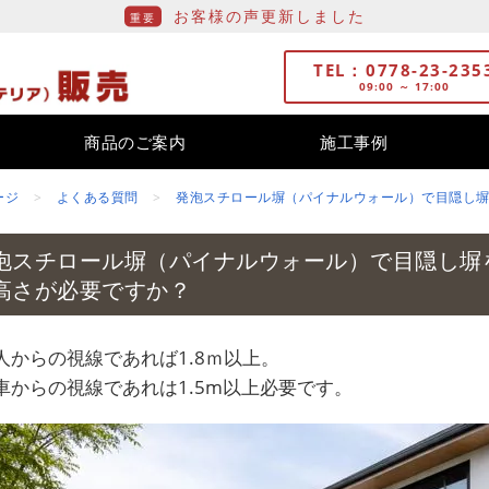
施工事例を更新しました
0778-23-235
09:00 ～ 17:00
商品のご案内
施工事例
ージ
よくある質問
発泡スチロール塀（パイナルウォール）で目隠し
泡スチロール塀（パイナルウォール）で目隠し塀
高さが必要ですか？
人からの視線であれば1.8ｍ以上。
車からの視線であれは1.5m以上必要です。