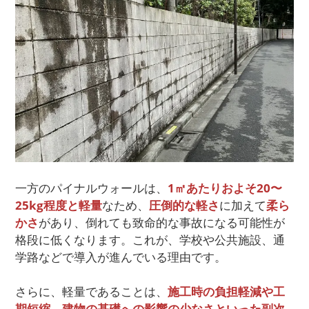
一方のパイナルウォールは、
1㎡あたりおよそ20〜
25kg程度と軽量
なため、
圧倒的な軽さ
に加えて
柔ら
かさ
があり、倒れても致命的な事故になる可能性が
格段に低くなります。これが、学校や公共施設、通
学路などで導入が進んでいる理由です。
さらに、軽量であることは、
施工時の負担軽減や工
期短縮
、
建物の基礎への影響の少なさといった副次