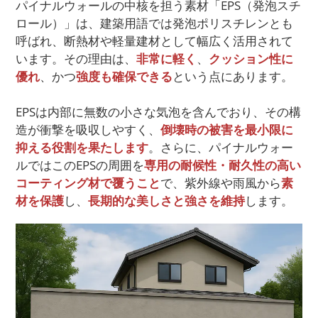
パイナルウォールの中核を担う素材「EPS（発泡スチ
ロール）」は、建築用語では発泡ポリスチレンとも
呼ばれ、断熱材や軽量建材として幅広く活用されて
います。その理由は、
非常に軽く
、
クッション性に
優れ
、かつ
強度も確保できる
という点にあります。
EPSは内部に無数の小さな気泡を含んでおり、その構
造が衝撃を吸収しやすく、
倒壊時の被害を最小限に
抑える役割を果たします
。さらに、パイナルウォー
ルではこのEPSの周囲を
専用の耐候性・耐久性の高い
コーティング材で覆うこと
で、紫外線や雨風から
素
材を保護
し、
長期的な美しさ
と強さを維持
します。