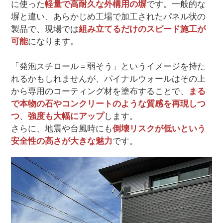
に使った
軽量で高耐久な外構用の塀
です。一般的な
塀と違い、あらかじめ工場で加工されたパネル状の
製品で、現場では
組み立てるだけのスピード施工が
可能
になります。
「発泡スチロール＝弱そう」というイメージを持た
れるかもしれませんが、パイナルウォールはその上
から専用のコーティング材を塗布することで、
まる
で本物の石やコンクリートのような質感を再現しつ
つ
、
強度も大幅にアップ
します。
さらに、地震や台風時にも
倒壊リスクが低いという
安全性の高さが大きな魅力
です。