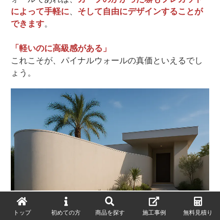
によって手軽に
、
そして自由にデザインすることが
できます
。
「軽いのに高級感がある」
これこそが、パイナルウォールの真価といえるでし
ょう。
トップ
初めての方
商品を探す
施工事例
無料見積り