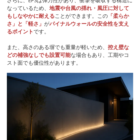
さらに、EPSは弾力性があり、衝撃を吸収する構造に
なっているため、
地震や台風の揺れ・風圧に対して
もしなやかに耐える
ことができます。この
「柔らか
さ」と「軽さ」
が
パイナルウォールの安全性を支え
るポイント
です。
また、高さのある塀でも重量が軽いため、
控え壁な
どの補強なしでも設置可能
な場合もあり、工期やコ
スト面でも優位性があります。