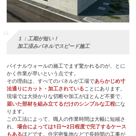
１：工期が短い！
加工済みパネルでスピード施工
パイナルウォールの施工でまず驚かれるのが、とに
かく作業が早いという点です。
その理由は、すべてのパネルが工場で
あらかじめ寸
法通りにカット・加工されている
ことにあります。
現場では大掛かりな切断や加工がほとんど不要で、
届いた部材を組み立てるだけのシンプルな工程
にな
ります。
この工法によって、職人の作業時間は大幅に短縮さ
れ、
場合によっては1日〜2日程度で完了するケース
もある
ほどです。住宅密集地などで長時間の工事が