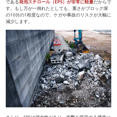
である
発泡スチロール（EPS）が非常に軽量
だからで
す。もし万が一倒れたとしても、重さがブロック塀
の10分の1程度なので、ケガや事故のリスクが大幅に
減少します。