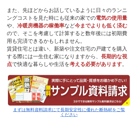
また、先ほどからお話しているように日々のランニ
ングコストを見た時にも従来の家での
電気の使用量
や、
冷暖房機器の稼働率
など
今までよりも低く済む
ので、そこを考慮して計算すると数年後には初期費
用も完済できるかもしれません。
賃貸住宅とは違い、新築や注文住宅の戸建てを購入
する際には一生住む家になりますから、
長期的な視
点
で快適な暮らしや生活を
考える必要があります
。
まずは無料資料請求にて長期安定性に優れた断熱材をご覧
ください