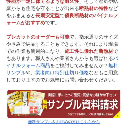
性能が一定に保てるような耐久性
、そして湿気や結
露からも住宅を守ることが出来る
断熱材の特性
など
をふまえると
長期安定型
で
優良断熱材のパイナルフ
ォームがおすすめ
です。
プレカットのオーダーも可能
で、指示通りのサイズ
や厚みで納品することもできます。それにより現場
での作業も簡易的になり、
施工性に優れた断熱材
で
もあります。職人さんや業者さんからも選ばれる
パ
イナルフォーム商品
をご検討してみませんか？
無料
サンプル
や、
業者向け特別仕切り価格
などもご用意
しておりますのでお気軽にお問い合わせください。
無料サンプルをお求めの方はこちらから