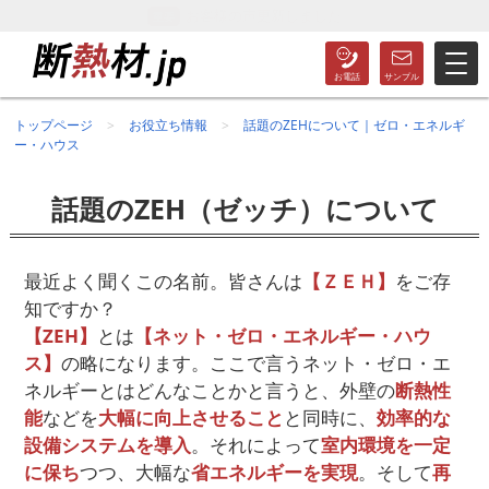
施工事例を更新しました
トップページ
お役立ち情報
話題のZEHについて｜ゼロ・エネルギ
ー・ハウス
話題のZEH（ゼッチ）について
最近よく聞くこの名前。皆さんは
【ＺＥＨ】
をご存
知ですか？
【ZEH】
とは
【ネット・ゼロ・エネルギー・ハウ
ス】
の略になります。ここで言うネット・ゼロ・エ
ネルギーとはどんなことかと言うと、外壁の
断熱性
能
などを
大幅に向上させること
と同時に、
効率的な
設備システムを導入
。それによって
室内環境を一定
に保ち
つつ、大幅な
省エネルギーを実現
。そして
再