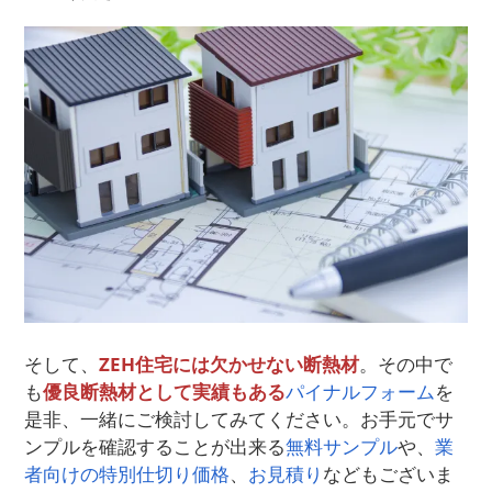
そして、
ZEH住宅には欠かせない断熱材
。その中で
も
優良断熱材として実績もある
パイナルフォーム
を
是非、一緒にご検討してみてください。お手元でサ
ンプルを確認することが出来る
無料サンプル
や、
業
者向けの特別仕切り価格
、
お見積り
などもございま