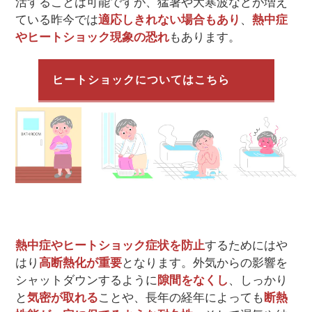
活することは可能ですが、猛暑や大寒波などが増え
ている昨今では
適応しきれない場合もあり
、
熱中症
やヒートショック現象の恐れ
もあります。
ヒートショックについてはこちら
熱中症やヒートショック症状を防止
するためにはや
はり
高断熱化が重要
となります。外気からの影響を
シャットダウンするように
隙間をなくし
、しっかり
と
気密が取れる
ことや、長年の経年によっても
断熱