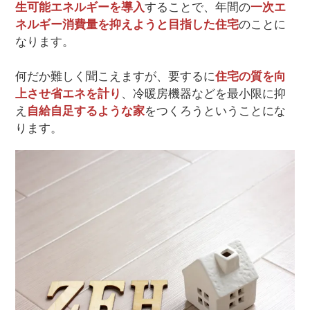
生可能エネルギーを導入
することで、年間の
一次エ
ネルギー消費量を抑えようと目指した住宅
のことに
なります。
何だか難しく聞こえますが、要するに
住宅の質を向
上させ省エネを計り
、冷暖房機器などを最小限に抑
え
自給自足するような家
をつくろうということにな
ります。