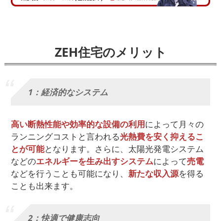
ZEH住宅のメリット
1：経済的なシステム
高い断熱性能や効率的な設備の利用
によって月々の
ランニングコストと言われる
光熱費を安く抑えるこ
とが可能
となります。さらに、太陽光発電システム
などの
エネルギーを生み出すシステム
によって
売電
などを行うことも可能になり、
新たな収入源
を得る
ことも出来ます。
2：快適で健康志向