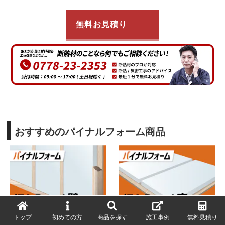
無料お見積り
おすすめのパイナルフォーム商品
トップ
初めての方
商品を探す
施工事例
無料見積り
iZA Panel 壁
iZA Panel 床