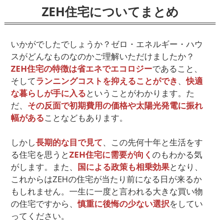
ZEH住宅についてまとめ
いかがでしたでしょうか？ゼロ・エネルギー・ハウ
スがどんなものなのかご理解いただけましたか？
ZEH住宅の特徴は省エネでエコロジー
であること、
そして
ランニングコストを抑えることができ
、
快適
な暮らしが手に入る
ということがわかります。た
だ、
その反面で初期費用の価格や太陽光発電に振れ
幅がある
ことなどもあります。
しかし
長期的な目で見て
、この先何十年と生活をす
る住宅を思うと
ZEH住宅に需要が向く
のもわかる気
がします。また、
国による政策も相乗効果
となり、
これからはZEHの住宅が当たり前になる日が来るか
もしれません。一生に一度と言われる大きな買い物
の住宅ですから、
慎重に後悔の少ない選択
をしてい
ってください。