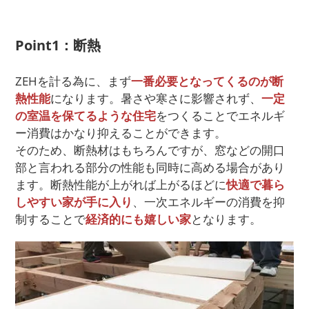
Point1：断熱
ZEHを計る為に、まず
一番必要となってくるのが断
熱性能
になります。暑さや寒さに影響されず、
一定
の室温を保てるような住宅
をつくることでエネルギ
ー消費はかなり抑えることができます。
そのため、断熱材はもちろんですが、窓などの開口
部と言われる部分の性能も同時に高める場合があり
ます。断熱性能が上がれば上がるほどに
快適で暮ら
しやすい家が手に入り
、一次エネルギーの消費を抑
制することで
経済的にも嬉しい家
となります。