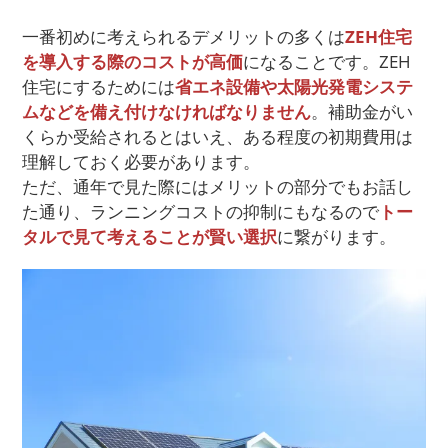
一番初めに考えられるデメリットの多くは
ZEH住宅
を
導入する際の
コストが高価
になることです。ZEH
住宅にするためには
省エネ設備や太陽光発電システ
ムなどを備え付けなければなりません
。補助金がい
くらか受給されるとはいえ、ある程度の初期費用は
理解しておく必要があります。
ただ、通年で見た際にはメリットの部分でもお話し
た通り、ランニングコストの抑制にもなるので
トー
タルで見て考えることが賢い選択
に繋がります。