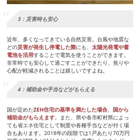
3：災害時も安心
近年、多くなってきている自然災害。台風や地震な
どの
災害が発生し停電した際
にも、
太陽光発電や蓄
電池を活用
することで電気を使うことができます。
非常時でも安心して過ごすことができたり、焦りや
心配が軽減されることは嬉しいですよね。
4：補助金や手当などがもらえる
国が定めた
ZEH住宅の基準を満たした場合
、
国から
補助金がもらえます
。また、県や各市町村県によっ
ても省エネ住宅として制度や各種手当などが付く場
合もあります。2018年の段階では1戸あたり70万円