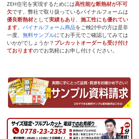
ZEH住宅を実現するためには
高性能な断熱材が不可
欠
です。弊社で取り扱っているパイナルフォームは
優良断熱材
として
実績もあり
、
施工性にも優れてい
ます
。
パイナルフォーム商品
をご検討中の方は是非
一度、
無料サンプル
にてお手元でご確認してみては
いかがでしょうか？
プレカットオーダーも受け付け
ております
のでお気軽にお申し付けください。