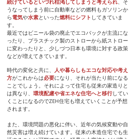
続けているといづれ枯渇してしまうと考えられ
、そ
うなってしまう前に自動車などの燃料もガソリンか
ら
電気
や
水素
といった
燃料にシフト
してきていま
す。
最近ではビニール袋の廃止でエコバックが主流にな
ったり、プラスチック製のストローから紙ストロー
に変わったりと、少しづつ日本も環境に対する政策
などが増えてきています。
時代の変化と共に、
人や暮らしもエコな対応や考え
方
がこれからは
必要
になり、それが当たり前になる
ことでしょう。それによって住宅も従来の家造りと
は異なり、
環境配慮や省エネな住宅へと移行
してい
くことになるのでZEH住宅も増えていくことが予想
されます。
また、環境問題の悪化に伴い、近年の気候変動や自
然災害は増え続けています。従来の木造住宅でも生